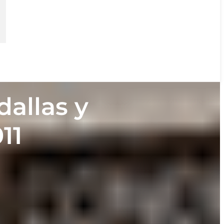
allas y
11