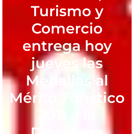
Turismo y
Comercio
entrega hoy
jueves las
Medallas al
Mérito Turístico
2011 a la
Discoteca