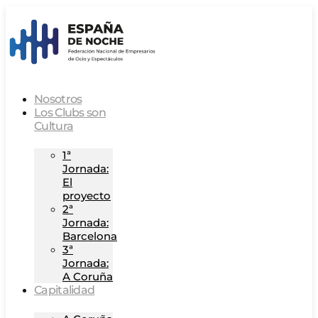
Nosotros
Los Clubs son
Cultura
1ª
Jornada:
El
proyecto
2ª
Jornada:
Barcelona
3ª
Jornada:
A Coruña
Capitalidad