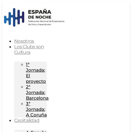
Nosotros
Los Clubs son
Cultura
1ª
Jornada:
El
proyecto
2ª
Jornada:
Barcelona
3ª
Jornada:
A Coruña
Capitalidad