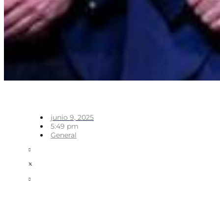
junio 9, 2025
5:49 pm
General