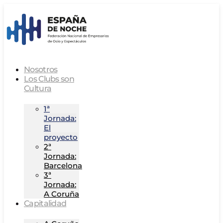
Nosotros
Los Clubs son
Cultura
1ª
Jornada:
El
proyecto
2ª
Jornada:
Barcelona
3ª
Jornada:
A Coruña
Capitalidad