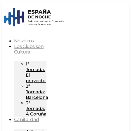
Nosotros
Los Clubs son
Cultura
1ª
Jornada:
El
proyecto
2ª
Jornada:
Barcelona
3ª
Jornada:
A Coruña
Capitalidad