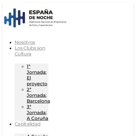
Nosotros
Los Clubs son
Cultura
1ª
Jornada:
El
proyecto
2ª
Jornada:
Barcelona
3ª
Jornada:
A Coruña
Capitalidad