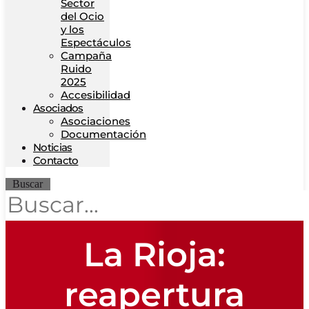
Sector
del Ocio
y los
Espectáculos
Campaña
Ruido
2025
Accesibilidad
Asociados
Asociaciones
Documentación
Noticias
Contacto
Buscar
La Rioja:
reapertura