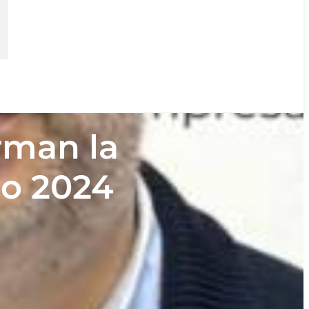
rman la
ño 2024