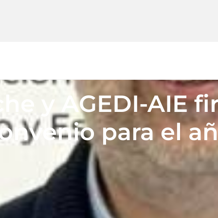
he y AGEDI-AIE fi
convenio para el a