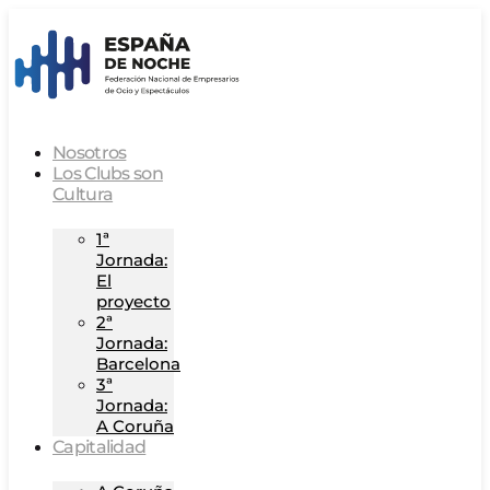
Nosotros
Los Clubs son
Cultura
1ª
Jornada:
El
proyecto
2ª
Jornada:
Barcelona
3ª
Jornada:
A Coruña
Capitalidad