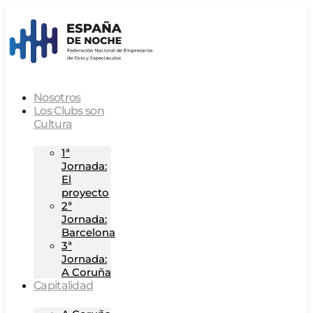
Nosotros
Los Clubs son
Cultura
1ª
Jornada:
El
proyecto
2ª
Jornada:
Barcelona
3ª
Jornada:
A Coruña
Capitalidad