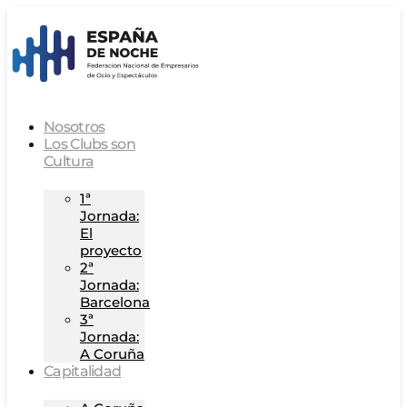
Nosotros
Los Clubs son
Cultura
1ª
Jornada:
El
proyecto
2ª
Jornada:
Barcelona
3ª
Jornada:
A Coruña
Capitalidad