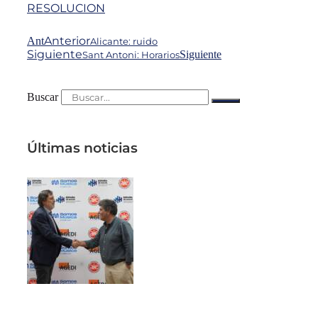
RESOLUCION
Anterior
Ant
Alicante: ruido
Siguiente
Siguiente
Sant Antoni: Horarios
Buscar
Últimas noticias