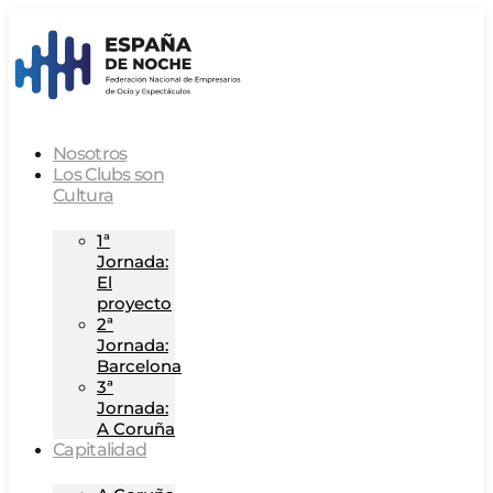
Nosotros
Los Clubs son
Cultura
1ª
Jornada:
El
proyecto
2ª
Jornada:
Barcelona
3ª
Jornada:
A Coruña
Capitalidad