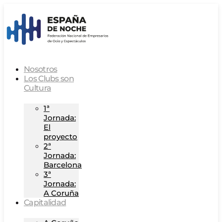
Nosotros
Los Clubs son
Cultura
1ª
Jornada:
El
proyecto
2ª
Jornada:
Barcelona
3ª
Jornada:
A Coruña
Capitalidad