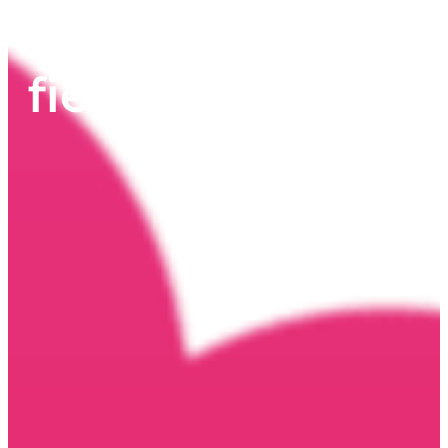
contra de las
fiestas «piratas»