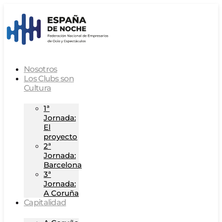
Nosotros
Los Clubs son
Cultura
1ª
Jornada:
El
proyecto
2ª
Jornada:
Barcelona
3ª
Jornada:
A Coruña
Capitalidad