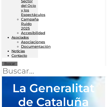
Sector
del Ocio
y los
Espectáculos
Campaña
Ruido
2025
Accesibilidad
Asociados
Asociaciones
Documentación
Noticias
Contacto
Buscar
La Generalitat
de Cataluña