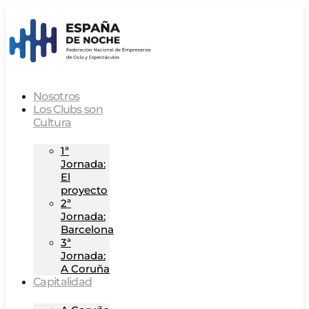
Nosotros
Los Clubs son
Cultura
1ª
Jornada:
El
proyecto
2ª
Jornada:
Barcelona
3ª
Jornada:
A Coruña
Capitalidad