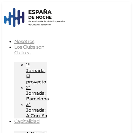
Nosotros
Los Clubs son
Cultura
1ª
Jornada:
El
proyecto
2ª
Jornada:
Barcelona
3ª
Jornada:
A Coruña
Capitalidad