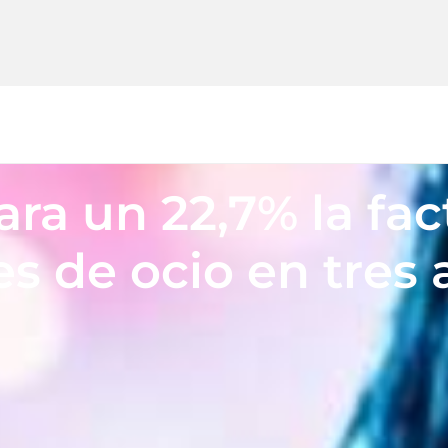
ra un 22,7% la fac
es de ocio en tres