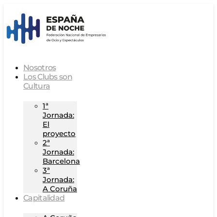
Nosotros
Los Clubs son
Cultura
1ª
Jornada:
El
proyecto
2ª
Jornada:
Barcelona
3ª
Jornada:
A Coruña
Capitalidad