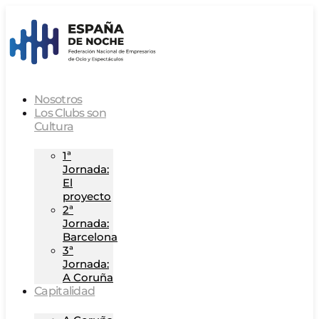
Nosotros
Los Clubs son
Cultura
1ª
Jornada:
El
proyecto
2ª
Jornada:
Barcelona
3ª
Jornada:
A Coruña
Capitalidad