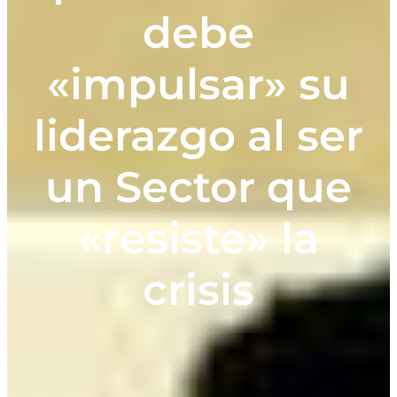
debe
«impulsar» su
liderazgo al ser
un Sector que
«resiste» la
crisis