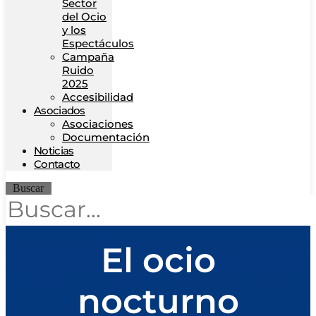
Sector
del Ocio
y los
Espectáculos
Campaña
Ruido
2025
Accesibilidad
Asociados
Asociaciones
Documentación
Noticias
Contacto
Buscar
El ocio
nocturno