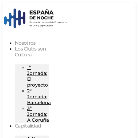
Nosotros
Los Clubs son
Cultura
1ª
Jornada:
El
proyecto
2ª
Jornada:
Barcelona
3ª
Jornada:
A Coruña
Capitalidad