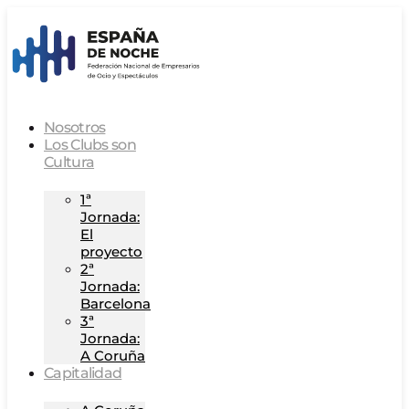
Nosotros
Los Clubs son
Cultura
1ª
Jornada:
El
proyecto
2ª
Jornada:
Barcelona
3ª
Jornada:
A Coruña
Capitalidad