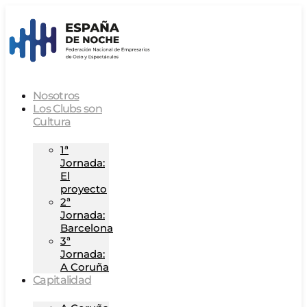
Nosotros
Los Clubs son
Cultura
1ª
Jornada:
El
proyecto
2ª
Jornada:
Barcelona
3ª
Jornada:
A Coruña
Capitalidad