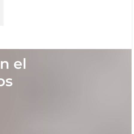
n el
os