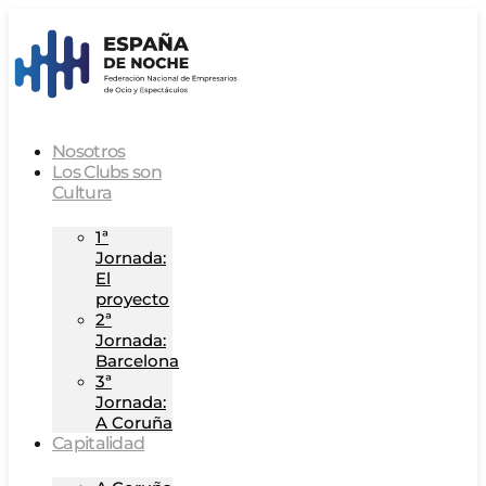
Nosotros
Los Clubs son
Cultura
1ª
Jornada:
El
proyecto
2ª
Jornada:
Barcelona
3ª
Jornada:
A Coruña
Capitalidad